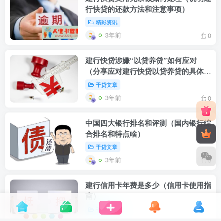
行快贷的还款方法和注意事项）
精彩资讯
3年前
0
建行快贷涉嫌“以贷养贷”如何应对
（分享应对建行快贷以贷养贷的具体方
法）
干贷文章
3年前
0
中国四大银行排名和评测（国内银行综
合排名和特点啥）
干贷文章
3年前
0
建行信用卡年费是多少（信用卡使用指
南）
干贷文章