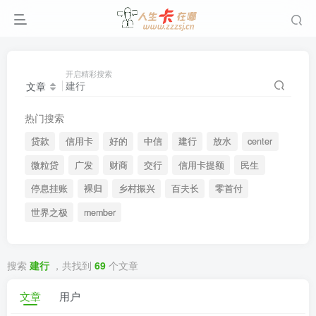
开启精彩搜索
文章
热门搜索
贷款
信用卡
好的
中信
建行
放水
center
微粒贷
广发
财商
交行
信用卡提额
民生
停息挂账
裸归
乡村振兴
百夫长
零首付
世界之极
member
搜索
建行
，共找到
69
个文章
文章
用户