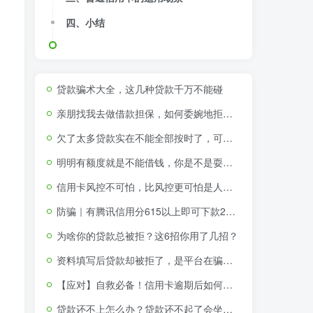
四、小结
贷款骗术大全，这几种贷款千万不能碰
亲朋找我去做借款担保，如何委婉地拒绝？
欠了太多贷款实在不能全部按时了，可以不还那些不征信的贷款吗
明明有额度就是不能借钱，你是不是耍我？！
信用卡风控不可怕，比风控更可怕是人性的贪婪与短视
防骗｜有腾讯信用分615以上即可下款2000-15000元
为啥你的贷款总被拒？这6招你用了几招？
资料填写后贷款却被拒了，是平台在骗取个人资料吗？
【应对】自救必备！信用卡逾期后如何申请停息挂账分期还款
贷款还不上怎么办？贷款还不起了会坐牢吗（附视频教程）