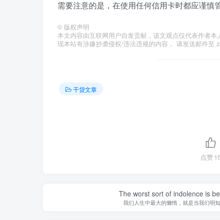
需要注意的是，在使用任何信用卡时都应谨慎
©
版权声明
本文内容由互联网用户自发贡献，该文观点仅代表作者本
现本站有涉嫌抄袭侵权/违法违规的内容， 请发送邮件至 zzzs
干贷文章
点赞
1
The worst sort of indolence is be
我们人生中最大的懒惰，就是当我们明