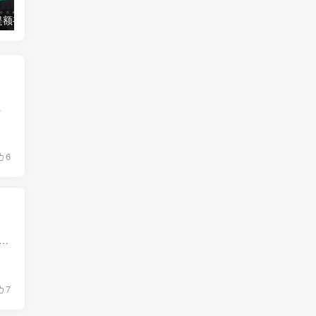
【建行】曲线提额有秘籍，再现小绝招
【工行】公积金提额，30万额度轻松送
、理财融资方面的知识。 ...
6
需要，各金融机构推出了不同的借贷产品，并给出了多种多样的还款方式。 ” 面对多种多样的还款方式，大家该怎样选择，接下来小编将为您盘点几种借款方式的特点...
7