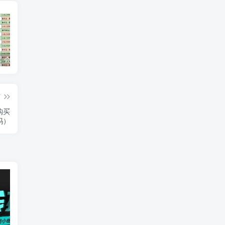
逾期多久，会借不到钱？
【合营道百日挑战营】第1天：开营说明
【平安】提额最简单有效，额度从3000到50000
篇
购买
吗）