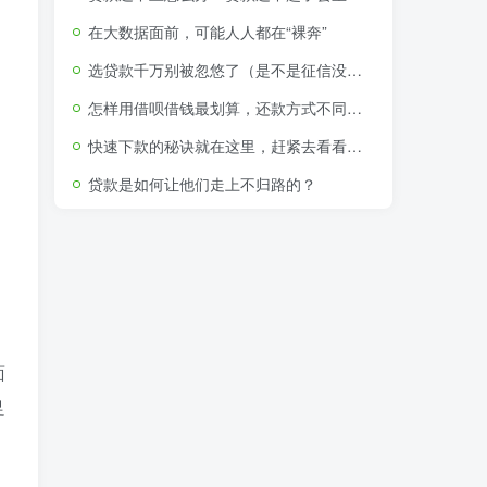
在大数据面前，可能人人都在“裸奔”
选贷款千万别被忽悠了（是不是征信没问题就可以贷款了）
怎样用借呗借钱最划算，还款方式不同利息竟相差650
快速下款的秘诀就在这里，赶紧去看看吧！
贷款是如何让他们走上不归路的？
面
足