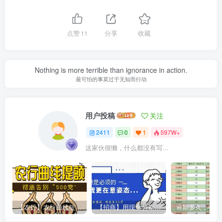
点赞
11
分享
收藏
Nothing is more terrible than ignorance in action.
最可怕的事莫过于无知而行动
用户投稿
关注
2411
0
1
597W+
这家伙很懒，什么都没有写...
【农行】农行曲线提额，彻底告别“500党”
【招商】用现金分期提额，额度直上6万