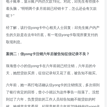
电子账单，显示账户内仍欠款19元。对此，邱先生有些摸不
着头脑，“明明两个多月前就已经销卡了，怎么还会有欠款
呢？”
经了解，该行信yong卡中心相关人士回复：邱先生账户内产
生的欠款是在去年9月底，有一笔信yong卡取现所要支付的
取现利息。
案例二：信yong卡注销六年后被告知征信记录不良？
珠海曾小小的信yong卡在六年前就已经注销，六年后的今
天，她想贷款买房，征信记录却又花了底，被告知不能买。
六年前，她一再打电话确认信yong卡的注销情况，多次得到
了银行肯定的回答，曾小小就以为这件事告一段落了。没想
到过了六年，负责贷款的工作人员却告知她不能贷款的时
候，她感觉非常委屈，起因竟然是六年前70块钱的信yong卡