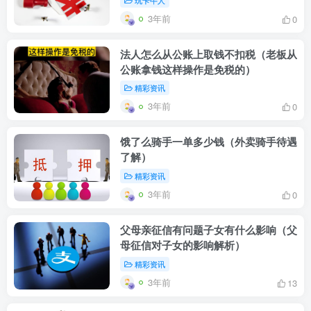
3年前
0
法人怎么从公账上取钱不扣税（老板从
公账拿钱这样操作是免税的）
精彩资讯
3年前
0
饿了么骑手一单多少钱（外卖骑手待遇
了解）
精彩资讯
3年前
0
父母亲征信有问题子女有什么影响（父
母征信对子女的影响解析）
精彩资讯
3年前
13