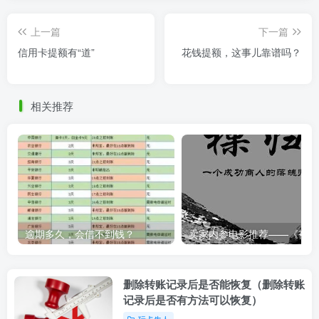
上一篇
下一篇
信用卡提额有“道”
花钱提额，这事儿靠谱吗？
相关推荐
逾期多久，会借不到钱？
卖家内
删除转账记录后是否能恢复（删除转账
记录后是否有方法可以恢复）
玩卡牛人