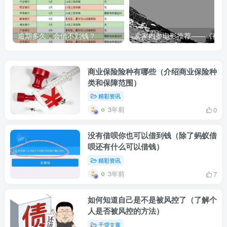
逾期多久，会借不到钱？
卖家内
商业保险险种有哪些（介绍商业保险种
类和保障范围）
精彩资讯
3年前
0
没有借呗你也可以借到钱（除了蚂蚁借
呗还有什么可以借钱）
精彩资讯
3年前
7
如何知道自己是不是被风控了（了解个
人是否被风控的方法）
干贷文章