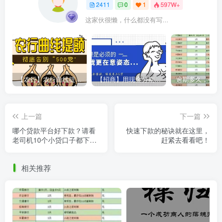
2411
0
1
597W+
这家伙很懒，什么都没有写...
【农行】农行曲线提额，彻底告别“500党”
【招商】用现金分期提额，额度直上6万
上一篇
下一篇
哪个贷款平台好下款？请看
快速下款的秘诀就在这里，
老司机10个小贷口子都下款
赶紧去看看吧！
神操作
相关推荐