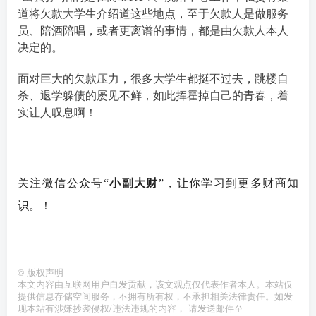
道将欠款大学生介绍道这些地点，至于欠款人是做服务
员、陪酒陪唱，或者更离谱的事情，都是由欠款人本人
决定的。
面对巨大的欠款压力，很多大学生都挺不过去，跳楼自
杀、退学躲债的屡见不鲜，如此挥霍掉自己的青春，着
实让人叹息啊！
关注微信公众号“
小副大财
”
，让你学习到更多财商知
识。！
©
版权声明
本文内容由互联网用户自发贡献，该文观点仅代表作者本人。本站仅
提供信息存储空间服务，不拥有所有权，不承担相关法律责任。如发
现本站有涉嫌抄袭侵权/违法违规的内容， 请发送邮件至