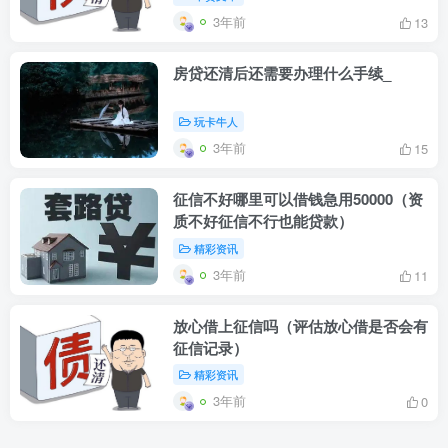
3年前
13
房贷还清后还需要办理什么手续_
玩卡牛人
3年前
15
征信不好哪里可以借钱急用50000（资
质不好征信不行也能贷款）
精彩资讯
3年前
11
放心借上征信吗（评估放心借是否会有
征信记录）
精彩资讯
3年前
0