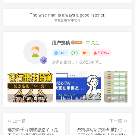
The wise man is always a good listener.
智慧比财富更宝贵
用户投稿
关注
2411
0
1
597W+
这家伙很懒，什么都没有写...
【农行】农行曲线提额，彻底告别“500党”
【招商】用现金分期提额，额度直上6万
上一篇
下一篇
选贷款千万别被忽悠了（是
资料填写后贷款却被拒了，