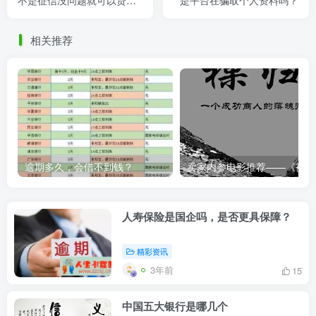
不是征信没问题就可以贷款
是平台在骗取个人资料吗？
了）
相关推荐
逾期多久，会借不到钱？
卖家内
人寿保险是国企吗，是否更具保障？
精彩资讯
3年前
15
中国五大银行是哪几个