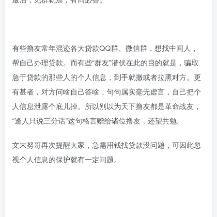
有些撸友常年混迹各大贷款QQ群、微信群，想找中间人，
帮自己办理贷款。而有些“群友”潜伏在此的目的就是，骗取
急于贷款的那些人的个人信息，到手就撤或者拉黑对方。更
有甚者，对方问啥自己答啥，句句属实毫无虚言，自己把个
人信息泄露个底儿掉。所以别以为天下撸友都是革命战友，
“逢人只说三分话”这句格言赠给诸位撸友，还望共勉。
文末努哥再次提醒大家，急需用钱找贷款没问题，可因此忽
视个人信息的保护就有一定问题。