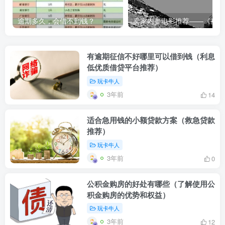
逾期多久，会借不到钱？
卖家内
有逾期征信不好哪里可以借到钱（利息
低优质借贷平台推荐）
玩卡牛人
3年前
14
适合急用钱的小额贷款方案（救急贷款
推荐）
玩卡牛人
3年前
0
公积金购房的好处有哪些（了解使用公
积金购房的优势和权益）
玩卡牛人
3年前
12