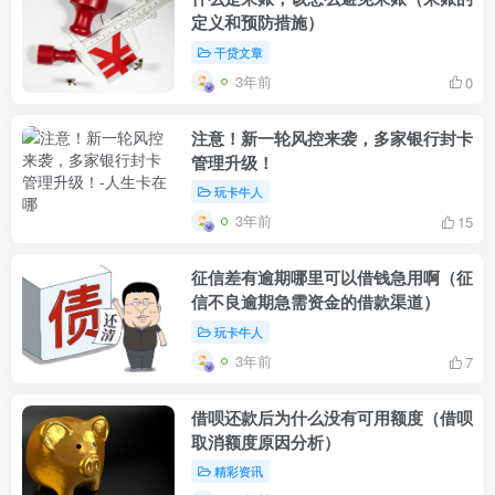
定义和预防措施）
干贷文章
3年前
0
注意！新一轮风控来袭，多家银行封卡
管理升级！
玩卡牛人
3年前
15
征信差有逾期哪里可以借钱急用啊（征
信不良逾期急需资金的借款渠道）
玩卡牛人
3年前
7
借呗还款后为什么没有可用额度（借呗
取消额度原因分析）
精彩资讯