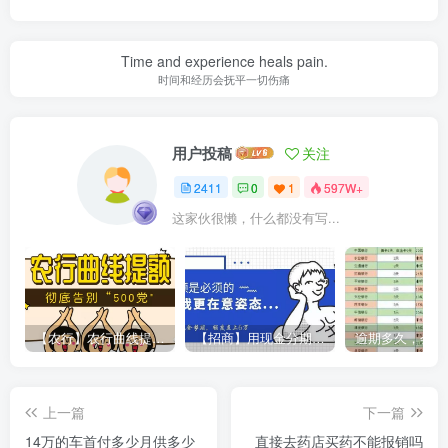
Time and experience heals pain.
时间和经历会抚平一切伤痛
用户投稿
关注
2411
0
1
597W+
这家伙很懒，什么都没有写...
【农行】农行曲线提额，彻底告别“500党”
【招商】用现金分期提额，额度直上6万
上一篇
下一篇
14万的车首付多少月供多少
直接去药店买药不能报销吗