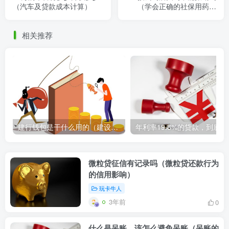
（汽车及贷款成本计算）
（学会正确的社保用药方
式）
相关推荐
建行钱包是干什么用的（建设银行钱包的功能和用途简介）
年利率1
微粒贷征信有记录吗（微粒贷还款行为
的信用影响）
玩卡牛人
3年前
0
什么是呆账，该怎么避免呆账（呆账的