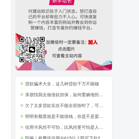
贷款骗术大全，这几种贷款千万不能碰
亲朋找我去做借款担保，如何委婉地拒绝？
欠了太多贷款实在不能全部按时了，可以不还那些不征信的贷款吗
明明有额度就是不能借钱，你是不是耍我？！
信用卡风控不可怕，比风控更可怕是人性的贪婪与短视
防骗｜有腾讯信用分615以上即可下款2000-15000元