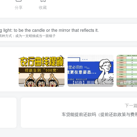
分享
收藏
ight: to be the candle or the mirror that reflects it.
两种方式：成为一支蜡烛或当一面镜子
【农行】农行曲线提额，彻底告别“500党”
【招商】用现金分期提额，额度直上6万
下一
车贷能提前还款吗（提前还款政策与费