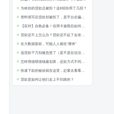
为啥你的贷款总被拒？这6招你用了几招？
资料填写后贷款却被拒了，是平台在骗取个人资料吗？
【应对】自救必备！信用卡逾期后如何申请停息挂账分期还款
贷款还不上怎么办？贷款还不起了会坐牢吗（附视频教程）
在大数据面前，可能人人都在“裸奔”
选贷款千万别被忽悠了（是不是征信没问题就可以贷款了）
怎样用借呗借钱最划算，还款方式不同利息竟相差650
快速下款的秘诀就在这里，赶紧去看看吧！
。
贷款是如何让他们走上不归路的？