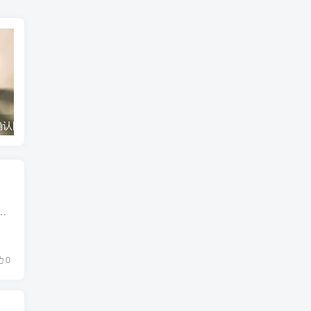
底分型有效的确认图形（底分型的有效识别图案）
银行卡每日限额怎么改（修改银行卡每日消费限额方法）
些明显的区别。本文将深入探讨信用卡和借记卡的使用区别，帮助读者更好地理解和使用这两种卡片。1. 定义和功能： 借记卡，...
0