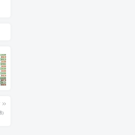
逾期多久，会借不到钱？
【合营道百日挑战营】第1天：开营说明
【平安】提额最简单有效，额度从3000到50000
篇
用）