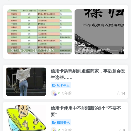
逾期多久，会借不到钱？
卖家内
信用卡跳码刷到虚假商家，事后竟会发
生这些……
玩卡牛人
3年前
14
信用卡使用中不能招惹的9个“不要不
要”
精彩资讯
3年前
8