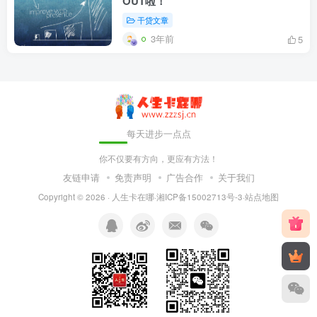
OUT啦！
干贷文章
3年前
5
每天进步一点点
你不仅要有方向，更应有方法！
友链申请
免责声明
广告合作
关于我们
Copyright © 2026 ·
人生卡在哪
·
湘ICP备15002713号-3
·
站点地图