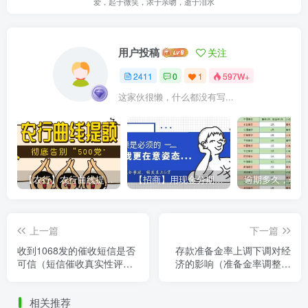
爱，起于微笑，浓于亲吻，逝于泪水
用户投稿
关注
2411
0
1
597W+
这家伙很懒，什么都没有写...
【农行】农行曲线提额，彻底告别“500党”
【招商】用现金分期提额，额度直上6万
上一篇
下一篇
收到1068发的催收短信是否
存款准备金率上调下调对经
可信（短信催收真实性评
济的影响（准备金率调整解
估）
析）
相关推荐