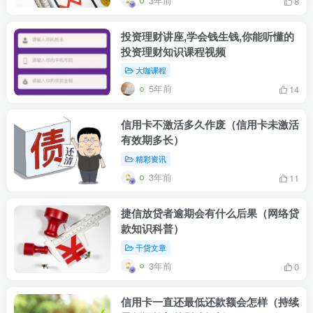
3年前
8
投资理财讲座,学会钱生钱,你能听懂的
投资理财知识课程视频
大咖课程
5年前
14
信用卡不激活多久作废（信用卡未激活
有效期多长）
精彩资讯
3年前
11
捷信放贷者逾期会有什么后果（网络贷
款知识科普）
干贷文章
3年前
0
信用卡一直还最低还款额会怎样（持续