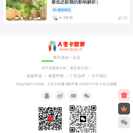
最低还款额的影响解析）
精彩资讯
3年前
13
每天进步一点点
你不仅要有方向，更应有方法！
友链申请
免责声明
广告合作
关于我们
Copyright © 2026 ·
人生卡在哪
·
湘ICP备15002713号-3
·
站点地图