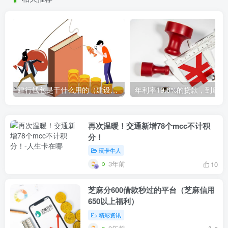
建行钱包是干什么用的（建设银行钱包的功能和用途简介）
年利率1
再次温暖！交通新增78个mcc不计积
分！
玩卡牛人
3年前
10
芝麻分600借款秒过的平台（芝麻信用
650以上福利）
精彩资讯