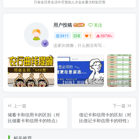
只有在日常生活中尽责的人才会在重大时刻尽责
用户投稿
关注
2411
0
1
597W+
这家伙很懒，什么都没有写...
【农行】农行曲线提额，彻底告别“500党”
【招商】用现金分期提额，额度直上6万
上一篇
下一篇
储蓄卡和信用卡的区别（对
借记卡和信用卡的区别（对
比储蓄卡和信用卡的特点）
比借记卡和信用卡的特性）
相关推荐