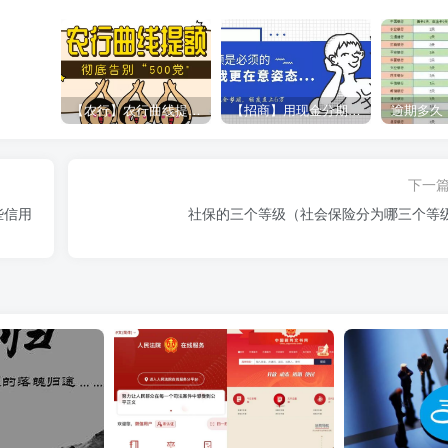
【农行】农行曲线提额，彻底告别“500党”
【招商】用现金分期提额，额度直上6万
下一
些信用
社保的三个等级（社会保险分为哪三个等