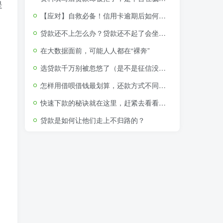
是
【应对】自救必备！信用卡逾期后如何申请停息挂账分期还款
贷款还不上怎么办？贷款还不起了会坐牢吗（附视频教程）
在大数据面前，可能人人都在“裸奔”
选贷款千万别被忽悠了（是不是征信没问题就可以贷款了）
怎样用借呗借钱最划算，还款方式不同利息竟相差650
快速下款的秘诀就在这里，赶紧去看看吧！
贷款是如何让他们走上不归路的？