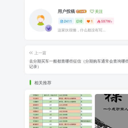
用户投稿
关注
2411
0
1
597W+
这家伙很懒，什么都没有写...
上一篇
去分期买车一般都查哪些征信（分期购车通常会查询哪
记录）
相关推荐