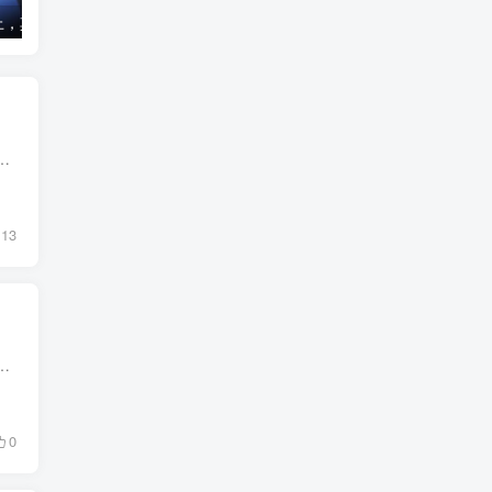
网贷逾期还不上，其实也没那么严重，是你想太多了！
为啥你的贷款总被拒？这6招你用了几招？
些人认为周末是固定收益产品操作时间停滞的日子，基金收益并不会发生变化；而有人则认为基金的净值变动是每天都存在的，周...
13
一部分。而基金也成为了广大投资者的首选，它不仅能够降低风险，还能够获得相对较为稳定的收益。那么，对于基金赎回这一环...
0