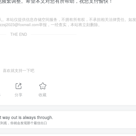
免频繁调整。希望本文对您有所帮助，祝您支付愉快！
人。本站仅提供信息存储空间服务，不拥有所有权，不承担相关法律责任。如
j2023@foxmail.com举报，一经查实，本站将立刻删除。
THE END
喜欢就支持一下吧
4
分享
收藏
 way out is always through.
走到底，你就会发现那个最佳出口