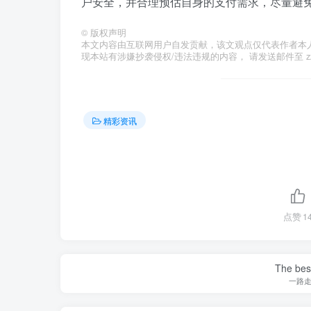
户安全，并合理预估自身的支付需求，尽量避
©
版权声明
本文内容由互联网用户自发贡献，该文观点仅代表作者本
现本站有涉嫌抄袭侵权/违法违规的内容， 请发送邮件至 zzzs
精彩资讯
点赞
1
The best
一路