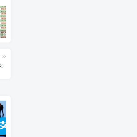
逾期多久，会借不到钱？
【合营道百日挑战营】第1天：开营说明
【平安】提额最简单有效，额度从3000到50000
篇
级）