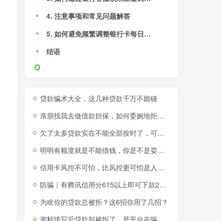
4. 注意事项和常见问题解答
5. 如何避免频繁调整银行卡每日支付限额？
结语
贷款骗术大全，这几种贷款千万不能碰
亲朋找我去做借款担保，如何委婉地拒绝？
欠了太多贷款实在不能全部按时了，可以不还那些不征信的贷款吗
明明有额度就是不能借钱，你是不是耍我？！
信用卡风控不可怕，比风控更可怕是人性的贪婪与短视
防骗｜有腾讯信用分615以上即可下款2000-15000元
为啥你的贷款总被拒？这6招你用了几招？
资料填写后贷款却被拒了，是平台在骗取个人资料吗？