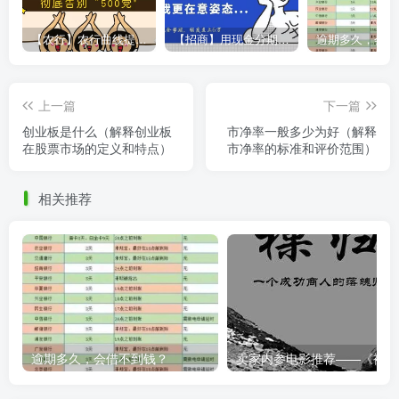
【农行】农行曲线提额，彻底告别“500党”
【招商】用现金分期提额，额度直上6万
上一篇
下一篇
创业板是什么（解释创业板
市净率一般多少为好（解释
在股票市场的定义和特点）
市净率的标准和评价范围）
相关推荐
逾期多久，会借不到钱？
卖家内