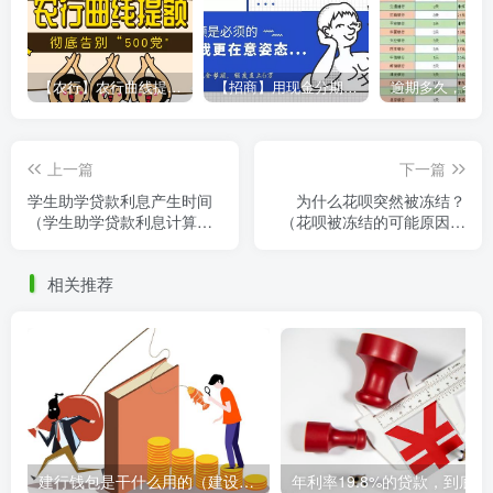
【农行】农行曲线提额，彻底告别“500党”
【招商】用现金分期提额，额度直上6万
上一篇
下一篇
学生助学贷款利息产生时间
为什么花呗突然被冻结？
（学生助学贷款利息计算的
（花呗被冻结的可能原因及
开始时间）
解决措施）
相关推荐
建行钱包是干什么用的（建设银行钱包的功能和用途简介）
年利率1