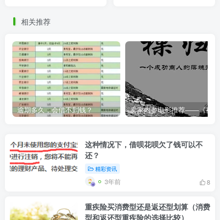
相关推荐
逾期多久，会借不到钱？
卖家内
这种情况下，借呗花呗欠了钱可以不
还？
精彩资讯
3年前
8
重疾险买消费型还是返还型划算（消费
型和返还型重疾险的选择比较）