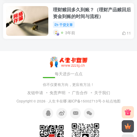
理财赎回多久到账？（理财产品赎回后
资金到账的时间与流程）
干贷文章
3年前
11
每天进步一点点
你不仅要有方向，更应有方法！
友链申请
免责声明
广告合作
关于我们
Copyright © 2026 ·
人生卡在哪
·
湘ICP备15002713号-3
·
站点地图