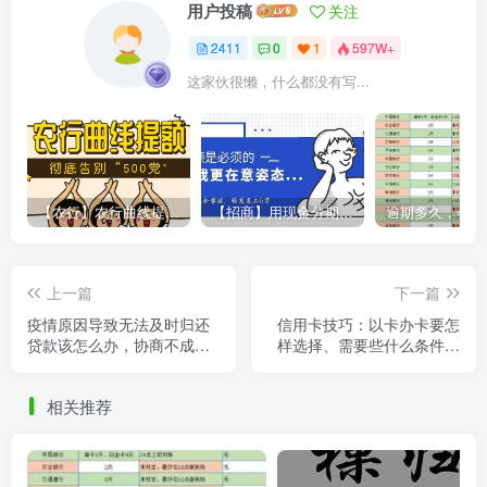
用户投稿
关注
2411
0
1
597W+
这家伙很懒，什么都没有写...
【农行】农行曲线提额，彻底告别“500党”
【招商】用现金分期提额，额度直上6万
上一篇
下一篇
疫情原因导致无法及时归还
信用卡技巧：以卡办卡要怎
贷款该怎么办，协商不成后
样选择、需要些什么条件、
拿出了尚方宝剑立马见效
怎样才能提升以卡办卡的成
功率
相关推荐