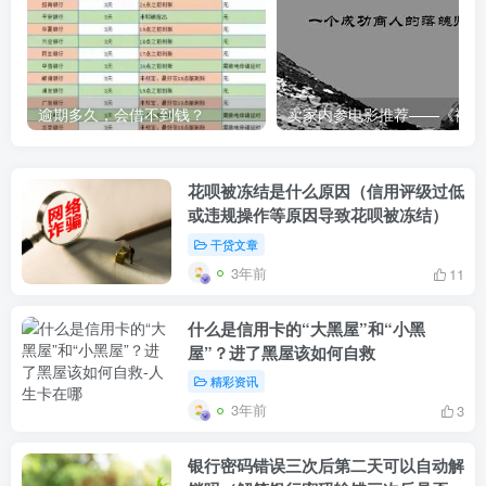
逾期多久，会借不到钱？
卖家内
花呗被冻结是什么原因（信用评级过低
或违规操作等原因导致花呗被冻结）
干贷文章
3年前
11
什么是信用卡的“大黑屋”和“小黑
屋”？进了黑屋该如何自救
精彩资讯
3年前
3
银行密码错误三次后第二天可以自动解