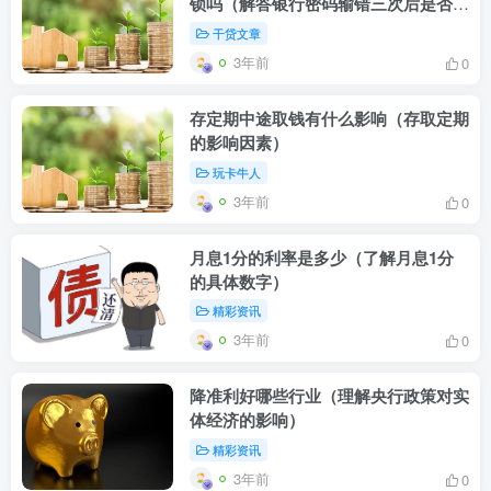
锁吗（解答银行密码输错三次后是否会
自动解锁）
干贷文章
3年前
0
存定期中途取钱有什么影响（存取定期
的影响因素）
玩卡牛人
3年前
0
月息1分的利率是多少（了解月息1分
的具体数字）
精彩资讯
3年前
0
降准利好哪些行业（理解央行政策对实
体经济的影响）
精彩资讯
3年前
0