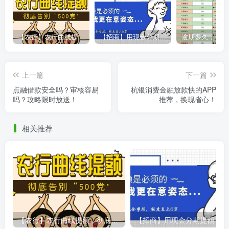
【农行】农行曲线提额，彻底告别“500党”
【招商】用现金分期提额，额度直上6万
上一篇
下一篇
点融借款安全吗？审核容易
杭银消费金融放款快的APP
吗？攻略限时放送！
推荐，换现省心！
相关推荐
【农行】农行曲线提额，彻底告别“500党”
【