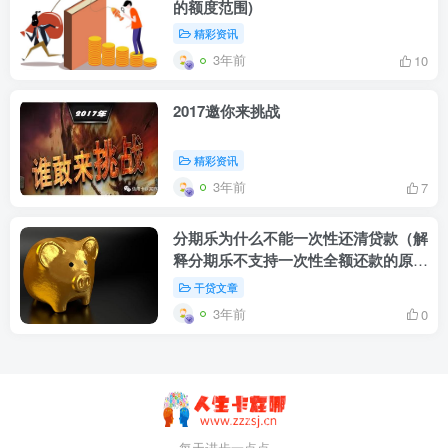
的额度范围)
精彩资讯
3年前
10
2017邀你来挑战
精彩资讯
3年前
7
分期乐为什么不能一次性还清贷款（解
释分期乐不支持一次性全额还款的原
因）
干贷文章
3年前
0
每天进步一点点