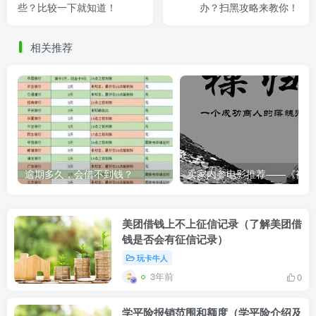
些？比较一下就知道！
办？扫黑攻略来教你！
相关推荐
逾期多久，会借不到钱？
卖家内
美团借钱上不上征信记录（了解美团借
钱是否会有征信记录）
玩卡牛人
3年前
0
学平险报销范围和额度（学平险介绍及