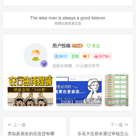
The wise man is always a good listener.
智慧比财富更宝贵
用户投稿
关注
2411
0
1
597W+
这家伙很懒，什么都没有写...
【农行】农行曲线提额，彻底告别“500党”
【招商】用现金分期提额，额度直上6万
上一篇
下一篇
类似薪朋友的应急贷有哪
乐花卡交易未通过审核怎么