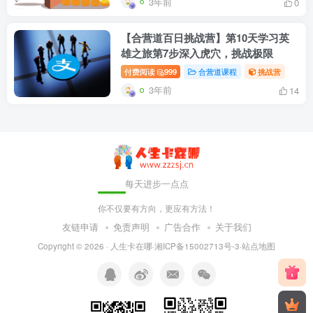
3年前
0
【合营道百日挑战营】第10天学习英
雄之旅第7步深入虎穴，挑战极限
付费阅读
999
合营道课程
挑战营
3年前
14
每天进步一点点
你不仅要有方向，更应有方法！
友链申请
免责声明
广告合作
关于我们
Copyright © 2026 ·
人生卡在哪
·
湘ICP备15002713号-3
·
站点地图