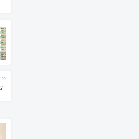
逾期多久，会借不到钱？
【合营道百日挑战营】第1天：开营说明
【平安】提额最简单有效，额度从3000到50000
篇
品）