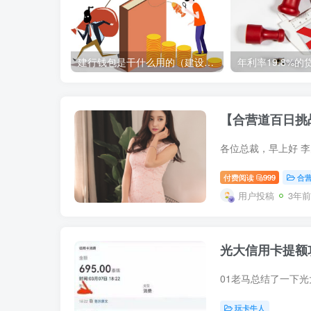
建行钱包是干什么用的（建设银行钱包的功能和用途简介）
【合营道百日挑
付费阅读
999
合
用户投稿
3年前
光大信用卡提额
玩卡牛人