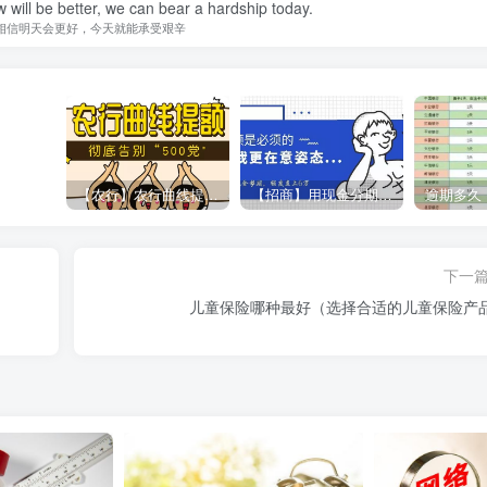
w will be better, we can bear a hardship today.
相信明天会更好，今天就能承受艰辛
【农行】农行曲线提额，彻底告别“500党”
【招商】用现金分期提额，额度直上6万
下一
儿童保险哪种最好（选择合适的儿童保险产