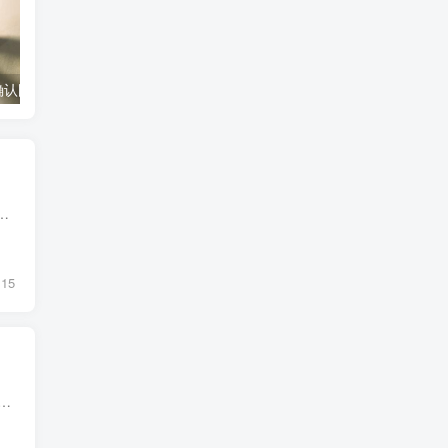
底分型有效的确认图形（底分型的有效识别图案）
银行卡每日限额怎么改（修改银行卡每日消费限额方法）
营第8天 李大庆(李大庆) 5-8 08:05:18 长期持有一句话或者一段话，每天重复，每天植入，直到深耕植入到你的潜意识 李大庆(李...
15
以给大家在提额路上多一些参考，但是还得说一下重点，养卡提额不是一下就可以搞成的，是一定周期内慢慢完成的，好的方法加好的机器和好的消费习惯是根本...