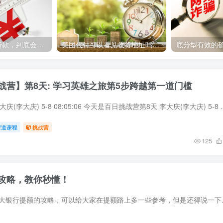
年利率19.8%的贷款，到底会多还多少呢？
美团代付可以看见收货地址吗(使用美团代付时，对方能否看到收货地址)
战营】第8天: 学习英雄之旅第5步跨越第一道门槛
各位总裁，早上好 李大庆(李大庆) 5-8 08:05:06 今天是百日挑战
营道课程
挑战营
125
攻略，教你秒懂！
01老马总结了一下光大银行提额的攻略，可