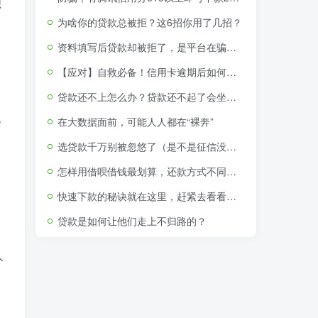
呗
为啥你的贷款总被拒？这6招你用了几招？
资料填写后贷款却被拒了，是平台在骗取个人资料吗？
【应对】自救必备！信用卡逾期后如何申请停息挂账分期还款
贷款还不上怎么办？贷款还不起了会坐牢吗（附视频教程）
会
在大数据面前，可能人人都在“裸奔”
选贷款千万别被忽悠了（是不是征信没问题就可以贷款了）
怎样用借呗借钱最划算，还款方式不同利息竟相差650
快速下款的秘诀就在这里，赶紧去看看吧！
贷款是如何让他们走上不归路的？
人