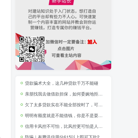
贷款骗术大全，这几种贷款千万不能碰
亲朋找我去做借款担保，如何委婉地拒绝？
欠了太多贷款实在不能全部按时了，可以不还那些不征信的贷款吗
明明有额度就是不能借钱，你是不是耍我？！
信用卡风控不可怕，比风控更可怕是人性的贪婪与短视
防骗｜有腾讯信用分615以上即可下款2000-15000元