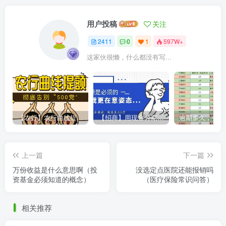
用户投稿
关注
2411
0
1
597W+
这家伙很懒，什么都没有写...
【农行】农行曲线提额，彻底告别“500党”
【招商】用现金分期提额，额度直上6万
上一篇
下一篇
万份收益是什么意思啊（投
没选定点医院还能报销吗
资基金必须知道的概念）
（医疗保险常识问答）
相关推荐