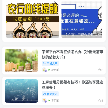
【农行】农行曲线提额，彻底告别“500党”
【
某些平台不看征信怎么办（秒批无需审
核的借款方式）
干贷文章
3年前
0
芝麻信用分提额有技巧！你还能享受这
些服务！
精彩资讯
3年前
5