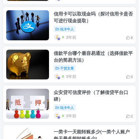
信用卡可以取现金吗（探讨信用卡是否
可进行现金提取）
玩卡牛人
3年前
8
借款平台哪个最容易通过（选择借款平
台的简易方法）
干贷文章
3年前
6
众安贷可信度评价（了解借贷平台口
碑）
玩卡牛人
3年前
0
一类卡一天能转账多少(一类个人账户
每天最多能转账多少)