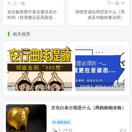
上一篇
下一篇
创业板新股中签后最佳卖出
借呗变成信用贷是什么（用
时间（投资建议及风险提
途及功能转换说明）
示）
相关推荐
【农行】农行曲线提额，彻底告别“500党”
【
京东白条分期是什么（网购购物攻略）
精彩资讯
3年前
0