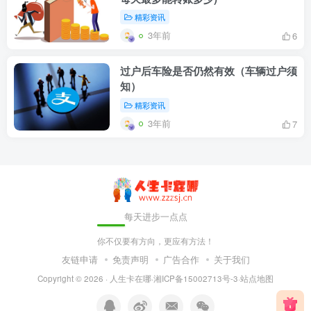
精彩资讯
3年前
6
过户后车险是否仍然有效（车辆过户须
知）
精彩资讯
3年前
7
每天进步一点点
你不仅要有方向，更应有方法！
友链申请
免责声明
广告合作
关于我们
Copyright © 2026 ·
人生卡在哪
·
湘ICP备15002713号-3
·
站点地图