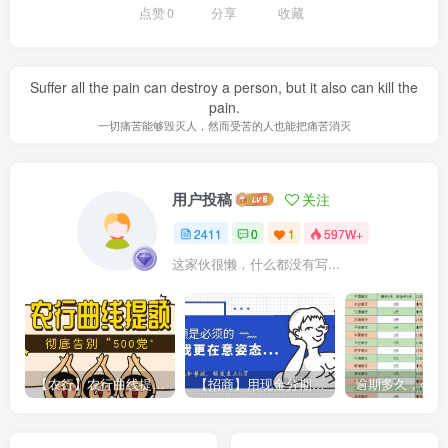
点赞
0
分享
收藏
Suffer all the pain can destroy a person, but it also can kill the
pain.
一切痛苦能够毁灭人，然而受苦的人也能把痛苦消灭
用户投稿
关注
2411
0
1
597W+
这家伙很懒，什么都没有写...
【农行】农行曲线提额，彻底告别“500党”
【招商】用现金分期提额，额度直上6万