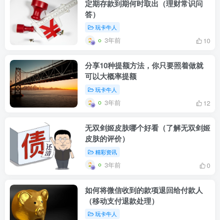
定期存款到期何时取出（理财常识问
答）
玩卡牛人
3年前
10
分享10种提额方法，你只要照着做就
可以大概率提额
玩卡牛人
3年前
12
无双剑姬皮肤哪个好看（了解无双剑姬
皮肤的评价）
精彩资讯
3年前
0
如何将微信收到的款项退回给付款人
（移动支付退款处理）
玩卡牛人