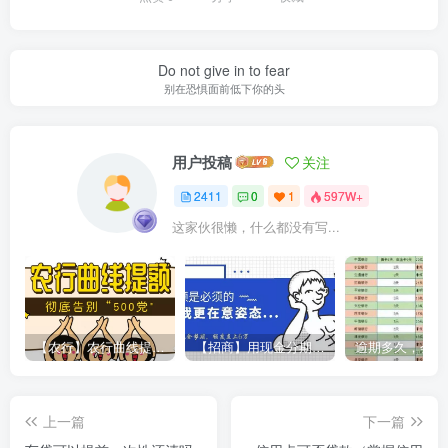
Do not give in to fear
别在恐惧面前低下你的头
用户投稿
关注
2411
0
1
597W+
这家伙很懒，什么都没有写...
【农行】农行曲线提额，彻底告别“500党”
【招商】用现金分期提额，额度直上6万
上一篇
下一篇