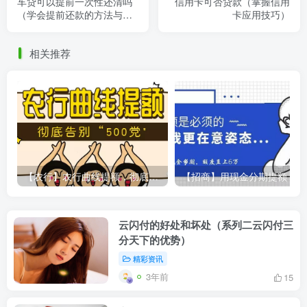
车贷可以提前一次性还清吗
信用卡可否贷款（掌握信用
（学会提前还款的方法与优
卡应用技巧）
势）
相关推荐
【农行】农行曲线提额，彻底告别“500党”
【
云闪付的好处和坏处（系列二云闪付三
分天下的优势）
精彩资讯
3年前
15