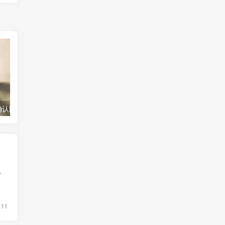
底分型有效的确认图形（底分型的有效识别图案）
银行卡每日限额怎么改（修改银行卡每日消费限额方法）
为了不少人的首选。然而，对于2万元资...
11