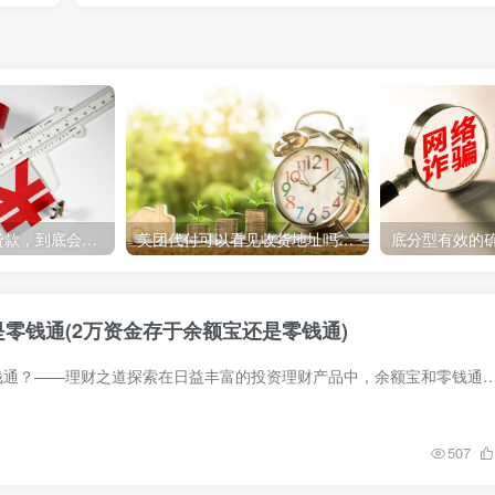
年利率19.8%的贷款，到底会多还多少呢？
美团代付可以看见收货地址吗(使用美团代付时，对方能否看到收货地址)
是零钱通(2万资金存于余额宝还是零钱通)
2万放余额宝还是零钱通？——理财之道探索在日益丰富的投资理财产品中，余额宝和零钱通是两个备受关注的工具，尤其是在短期理财或者资金暂时闲置时，它们成
507