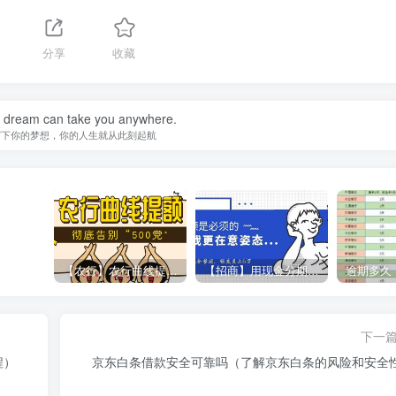
分享
收藏
a dream can take you anywhere.
写下你的梦想，你的人生就从此刻起航
【农行】农行曲线提额，彻底告别“500党”
【招商】用现金分期提额，额度直上6万
下一
程）
京东白条借款安全可靠吗（了解京东白条的风险和安全