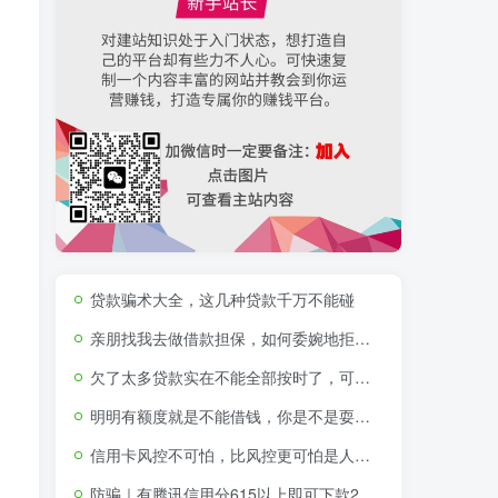
贷款骗术大全，这几种贷款千万不能碰
亲朋找我去做借款担保，如何委婉地拒绝？
欠了太多贷款实在不能全部按时了，可以不还那些不征信的贷款吗
明明有额度就是不能借钱，你是不是耍我？！
信用卡风控不可怕，比风控更可怕是人性的贪婪与短视
防骗｜有腾讯信用分615以上即可下款2000-15000元