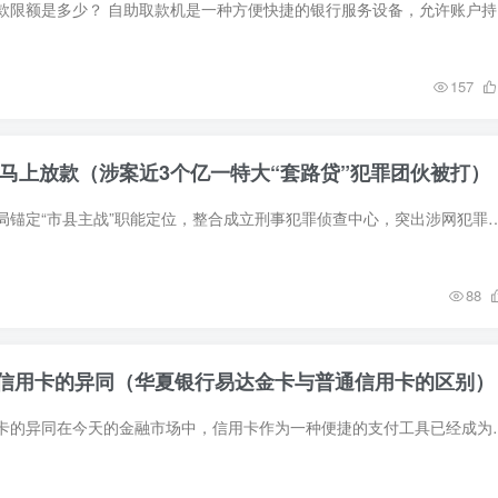
自助取款机一
157
元马上放款（涉案近3个亿一特大“套路贷”犯罪团伙被打）
今年以来，山海天分局锚定“市县主战”职能定位，整合成立刑事犯罪侦查中心，突出涉网犯罪侦查方向，严打“网黑”“网赌”“网
88
信用卡的异同（华夏银行易达金卡与普通信用卡的区别）
华夏易达金卡与信用卡的异同在今天的金融市场中，信用卡作为一种便捷的