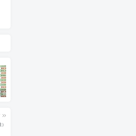
逾期多久，会借不到钱？
【合营道百日挑战营】第1天：开营说明
【平安】提额最简单有效，额度从3000到50000
篇
性）