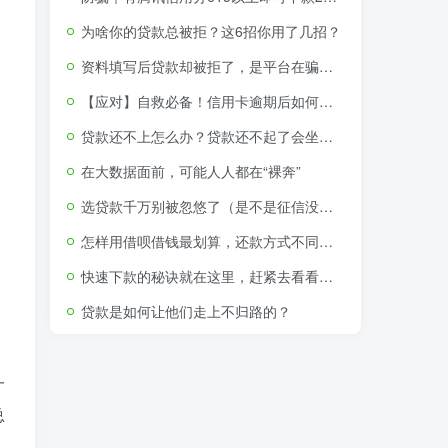
为啥你的贷款总被拒？这6招你用了几招？
资料填写后贷款却被拒了，是平台在骗取个人资料吗？
【应对】自救必备！信用卡逾期后如何申请停息挂账分期还款
贷款还不上怎么办？贷款还不起了会坐牢吗（附视频教程）
在大数据面前，可能人人都在“裸奔”
选贷款千万别被忽悠了（是不是征信没问题就可以贷款了）
。
怎样用借呗借钱最划算，还款方式不同利息竟相差650
元
快速下款的秘诀就在这里，赶紧去看看吧！
贷款是如何让他们走上不归路的？
一
总