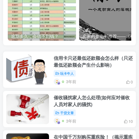
逾期多久，会借不到钱？
卖家内
信用卡只还最低还款额会怎么样（只还
最低还款额会产生什么影响）
玩卡牛人
3年前
0
催收骚扰家人怎么处理(如何应对催收
人员对家人的骚扰)
干贷文章
3年前
10
在中国千万别购买重疾险！（揭示重疾