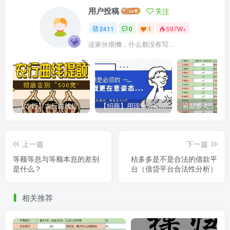
用户投稿
关注
2411
0
1
597W+
这家伙很懒，什么都没有写...
【农行】农行曲线提额，彻底告别“500党”
【招商】用现金分期提额，额度直上6万
上一篇
下一篇
等额等息与等额本息的差别
桔多多是不是合法的借款平
是什么？
台（借贷平台合法性分析）
相关推荐