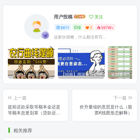
用户投稿
关注
2411
0
1
597W+
这家伙很懒，什么都没有写...
【农行】农行曲线提额，彻底告别“500党”
【招商】用现金分期提额，额度直上6万
上一篇
下一篇
提前还款采取等额本金还是
价升量缩的意思是什么（股
等额本息更划算（贷款还款
票K线图形态解释）
方式分析）
相关推荐