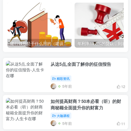
建行钱包是干什么用的（建设银行钱包的功能和用途简介）
年利率1
从这5点,全面了解你的征信报告
精彩资讯
5年前
12
如何提高财商？50本必看（听）的财
商秘籍全面提升你的财富力
大咖课程
5年前
11