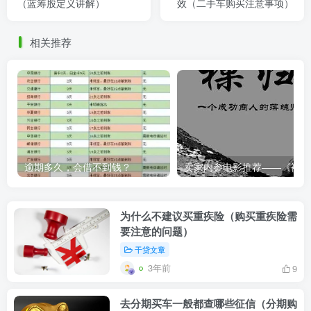
（蓝筹股定义讲解）
效（二手车购买注意事项）
相关推荐
逾期多久，会借不到钱？
卖家内
为什么不建议买重疾险（购买重疾险需
要注意的问题）
干贷文章
3年前
9
去分期买车一般都查哪些征信（分期购