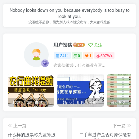
Nobody looks down on you because everybody is too busy to
look at you.
没谁瞧不起你，因为别人根本就没瞧你，大家都很忙的
用户投稿
关注
2411
0
1
597W+
这家伙很懒，什么都没有写...
【农行】农行曲线提额，彻底告别“500党”
【招商】用现金分期提额，额度直上6万
上一篇
下一篇
什么样的股票称为蓝筹股
二手车过户是否对原保险有