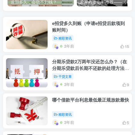
逾期多久，会借不到钱？
卖家内
e招贷多久到账（申请e招贷后款项到
账时间）
精彩资讯
3年前
15
分期乐贷款2万两年没还怎么办？（在
分期乐贷款后长期不还款的处理方法及
后果）
干贷文章
3年前
9
哪个借款平台利息最低最正规放款最快
精彩资讯
3年前
5