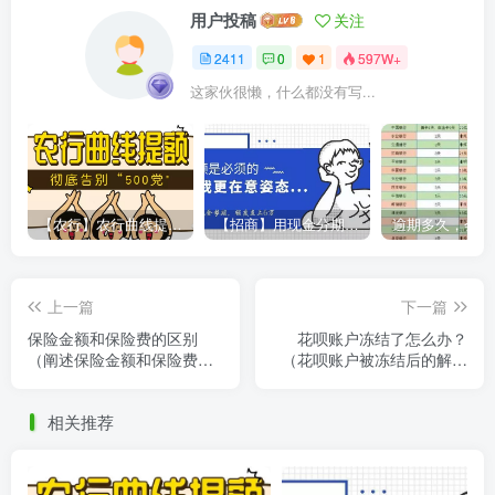
用户投稿
关注
2411
0
1
597W+
这家伙很懒，什么都没有写...
【农行】农行曲线提额，彻底告别“500党”
【招商】用现金分期提额，额度直上6万
上一篇
下一篇
保险金额和保险费的区别
花呗账户冻结了怎么办？
（阐述保险金额和保险费的
（花呗账户被冻结后的解冻
区别）
流程与解决方法）
相关推荐