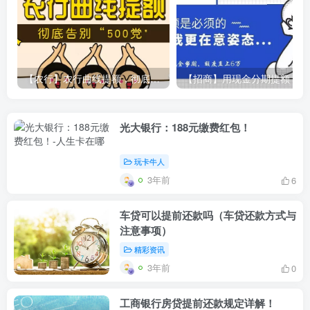
【农行】农行曲线提额，彻底告别“500党”
【
光大银行：188元缴费红包！
玩卡牛人
3年前
6
车贷可以提前还款吗（车贷还款方式与
注意事项）
精彩资讯
3年前
0
工商银行房贷提前还款规定详解！