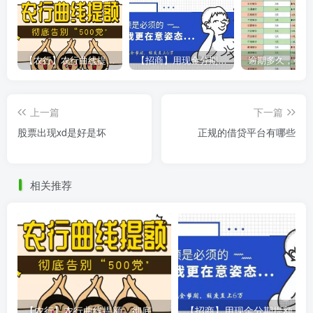
【农行】农行曲线提额，彻底告别“500党”
【招商】用现金分期提额，额度直上6万
上一篇
下一篇
股票出现xd是好是坏
正规的借贷平台有哪些
相关推荐
【农行】农行曲线提额，彻底告别“500党”
【