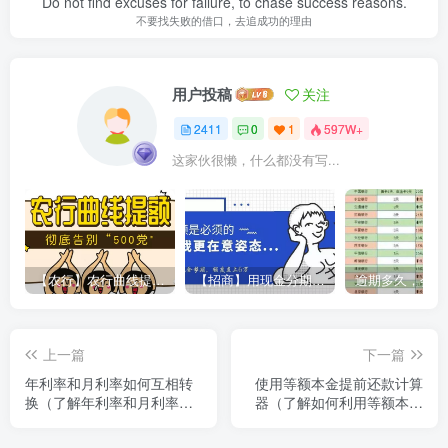
Do not find excuses for failure, to chase success reasons.
不要找失败的借口，去追成功的理由
用户投稿
关注
2411
0
1
597W+
这家伙很懒，什么都没有写...
【农行】农行曲线提额，彻底告别“500党”
【招商】用现金分期提额，额度直上6万
上一篇
下一篇
年利率和月利率如何互相转
使用等额本金提前还款计算
换（了解年利率和月利率之
器（了解如何利用等额本金
间的换算关系）
提前还款计算器进行计算）