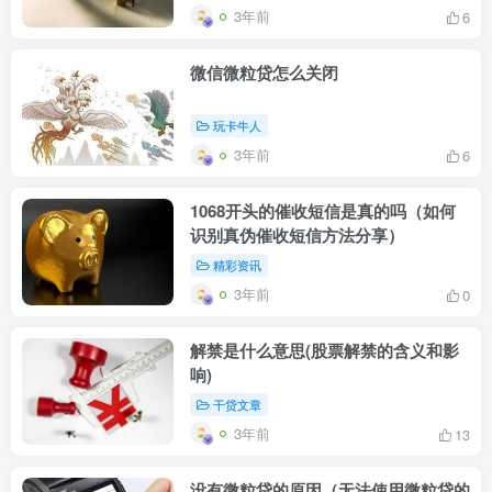
3年前
6
微信微粒贷怎么关闭
玩卡牛人
3年前
6
1068开头的催收短信是真的吗（如何
识别真伪催收短信方法分享）
精彩资讯
3年前
0
解禁是什么意思(股票解禁的含义和影
响)
干贷文章
3年前
13
没有微粒贷的原因（无法使用微粒贷的