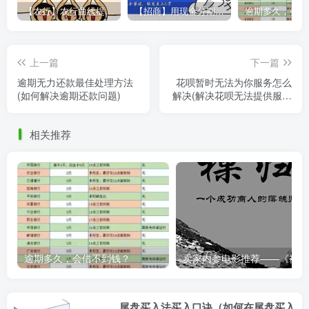
【农行】农行曲线提额，彻底告别“500党”
【招商】用现金分期提额，额度直上6万
上一篇
下一篇
逾期无力还款最佳处理方法
花呗暂时无法为你服务怎么
(如何解决逾期还款问题)
解决(解决花呗无法提供服务
的方法)
相关推荐
逾期多久，会借不到钱？
卖家内
尾盘买入法买入口诀（如何在尾盘买入