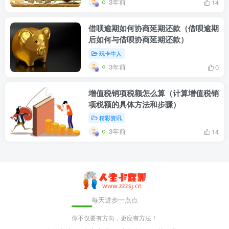
3年前
14
借呗逾期如何协商延期还款（借呗逾期
后如何与借呗协商延期还款）
玩卡牛人
3年前
0
增值税销项税额怎么算（计算增值税销
项税额的具体方法和步骤）
精彩资讯
3年前
14
每天进步一点点
你不仅要有方向，更应有方法！