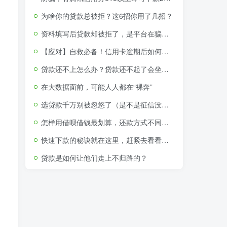
为啥你的贷款总被拒？这6招你用了几招？
资料填写后贷款却被拒了，是平台在骗取个人资料吗？
【应对】自救必备！信用卡逾期后如何申请停息挂账分期还款
贷款还不上怎么办？贷款还不起了会坐牢吗（附视频教程）
在大数据面前，可能人人都在“裸奔”
选贷款千万别被忽悠了（是不是征信没问题就可以贷款了）
怎样用借呗借钱最划算，还款方式不同利息竟相差650
快速下款的秘诀就在这里，赶紧去看看吧！
贷款是如何让他们走上不归路的？