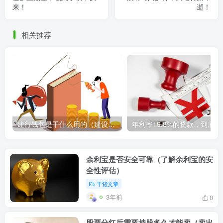
来！
逝！
相关推荐
建行钱包是干什么用的（建设银行钱包的功能和用途简介）
年利率1
余利宝是否安全可靠（了解余利宝的安
全性评估）
干贷文章
3年前
0
股票分红后需要持股多久才能卖（卖出