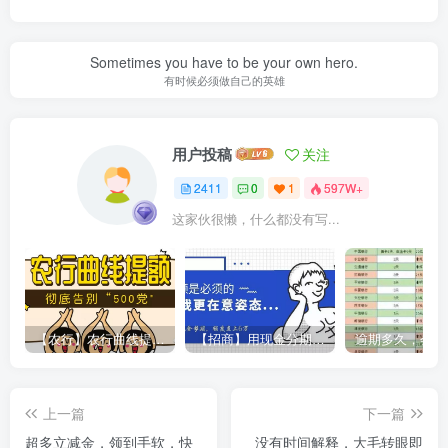
Sometimes you have to be your own hero.
有时候必须做自己的英雄
用户投稿
关注
2411
0
1
597W+
这家伙很懒，什么都没有写...
【农行】农行曲线提额，彻底告别“500党”
【招商】用现金分期提额，额度直上6万
上一篇
下一篇
超多立减金，领到手软，快
没有时间解释，大毛转眼即