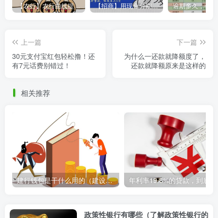
【农行】农行曲线提额，彻底告别“500党”
【招商】用现金分期提额，额度直上6万
并付款不可使用）肯德基、必胜客、
CoCo奶茶、Miss Sixty、ochirly、
上一篇
下一篇
CovenGarden、Denham、孩子王、热
30元支付宝红包轻松撸！还
为什么一还款就降额度了，
风、太平鸟、优衣库、广东电信、星巴
有7元话费别错过！
还款就降额原来是这样的
克、珠海城建、航联、微众银行、分付、
相关推荐
零钱通、理财通、信用卡还款、腾安基
金、哔哩哔哩、同程艺龙、便利蜂、航联
保险、华为商城、Apple商城、FivePlus、
抖音等目前不支持微信立减金抵扣。
8.同一客户定义：同一微信号、同一手机
建行钱包是干什么用的（建设银行钱包的功能和用途简介）
年利率1
号、同一身份证号、同一手机设备，符合
其中任一条件均视为同一持卡人，领券过
政策性银行有哪些（了解政策性银行的