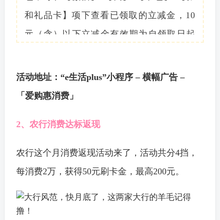
和礼品卡】项下查看已领取的立减金，10
元（含）以下立减金有效期为自领取日起
7天内有效, 10元以上立减金有效期为自领
取日起30天内有效。立减金限一次使用完
活动地址：“e生活plus”小程序 – 横幅广告 –
毕，不可叠加使用、不开发票、不设找
「爱购惠消费」
零、不可兑换现金，过期自动失效，不再
2、农行消费达标返现
重新领取，不予补发。
4.系统判定持卡人消费金额达标需要3-7个
农行这个月消费返现活动来了，活动共分4挡，
自然日。符合当月活动条件的持卡人，最
每消费2万，获得50元刷卡金，最高200元。
晚需在8月31日23:59:59前领取消费金额
达标立减金至微信卡包。逾期未领取无法