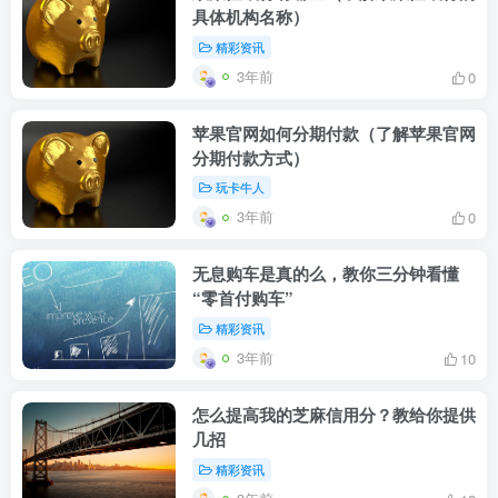
具体机构名称）
期未使用或发生退货无法重复领取。立减
精彩资讯
金使用仅限主动付款订单生效，其他免密
3年前
0
支付、他人代付的订单及微信余额支付功
苹果官网如何分期付款（了解苹果官网
能关闭不可参加。订单支付仅指支付成功
分期付款方式）
玩卡牛人
的交易，交易失败、未付款、退款交易无
3年前
0
法使用微信立减金。本活动仅限我行注册
无息购车是真的么，教你三分钟看懂
过“e生活plus”微信小程序的工银信用卡持
“零首付购车”
卡人参与。（未绑卡客户需先完成e生活
精彩资讯
3年前
10
小程序绑卡，已绑卡片需为能够正常消费
使用的工银信用卡）
怎么提高我的芝麻信用分？教给你提供
几招
9.如被微信风控判定为风险客户或有恶意
精彩资讯
套现被封禁过的历史，可能会导致不予享