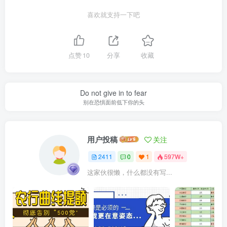
金额，立减金退回持卡人微信账户，立减
喜欢就支持一下吧
金使用期限不变；如超出立减金有效期发
生一次性全额退款，仅退还客户实际支付
点赞
10
分享
收藏
金额，立减金不退回；如发生部分退货，
则按比例退还客户实际支付金额，立减金
Do not give in to fear
不退回。交易日期以中国工商银行系统记
别在恐惧面前低下你的头
录的交易时间（北京时间）为准。交易金
用户投稿
关注
额以实际入账人民币金额为准。
2411
0
1
597W+
7.在中国境内商户使用微信支付即可使
这家伙很懒，什么都没有写...
用，微信立减金仅限微信商业支付时使
用，转账、理财、少数特定商户不可使用
（拼多多等部分商户不支持使用，部分合