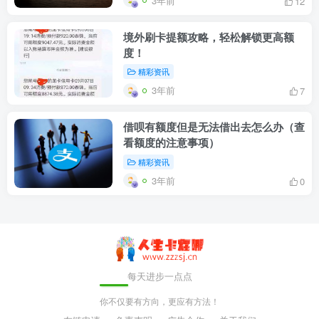
3年前
12
受优惠金额的情况。如发现有利用活动规
境外刷卡提额攻略，轻松解锁更高额
则恶意套取奖励的客户，中国工商银行保
度！
精彩资讯
留取消其继续参加活动并扣回奖励的权
3年前
7
利。
借呗有额度但是无法借出去怎么办（查
10.如客户出现违规行为（如虚假交易、
看额度的注意事项）
作弊、恶意套取现金、恶意套券、非法传
精彩资讯
3年前
0
播本活动等），中国工商银行有权撤销客
户活动参与资格及撤销违规交易，收回已
获得的优惠金额，告知客户并取消客户以
后参与活动的资格，加入活动黑名单，并
每天进步一点点
保留必要时追究法律责任的权利。
你不仅要有方向，更应有方法！