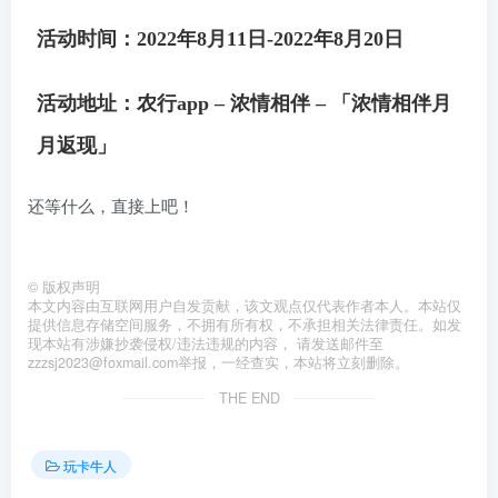
重新领取，不补发。
活动时间：2022年8月11日-2022年8月20日
5.一张立减金限一次使用完毕不找零。10
元（含）以下立减金,消费满20元（含）
活动地址：农行app – 浓情相伴 – 「浓情相伴月
可用；50元立减金，消费满100元（含）
月返现」
可用；100元立减金，消费满200元（含）
还等什么，直接上吧！
可用；200元立减金，消费满400元（含）
可用；500元立减金，消费满1000元
©
版权声明
（含）可用。满足条件微信支付选择中国
本文内容由互联网用户自发贡献，该文观点仅代表作者本人。本站仅
提供信息存储空间服务，不拥有所有权，不承担相关法律责任。如发
工商银行信用卡付款可直接抵扣，一次只
现本站有涉嫌抄袭侵权/违法违规的内容， 请发送邮件至
zzzsj2023@foxmail.com举报，一经查实，本站将立刻删除。
能用一张。
THE END
6.享受优惠的订单，如在立减金有效期内
发生一次性全额退款，退还客户实际支付
玩卡牛人