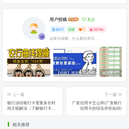
用户投稿
关注
2411
0
1
597W+
这家伙很懒，什么都没有写...
【农行】农行曲线提额，彻底告别“500党”
【招商】用现金分期提额，额度直上6万
上一篇
下一篇
银行冻结银行卡需要多长时
广发信用卡怎么样(广发银行
间才能解冻（了解银行卡冻
信用卡的综合评价如何)
结的解冻时间）
相关推荐