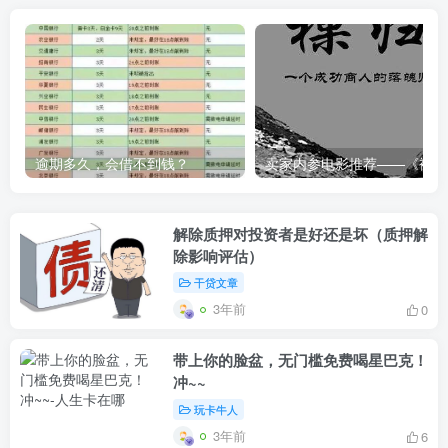
逾期多久，会借不到钱？
卖家内
解除质押对投资者是好还是坏（质押解
除影响评估）
干贷文章
3年前
0
带上你的脸盆，无门槛免费喝星巴克！
冲~~
玩卡牛人
3年前
6