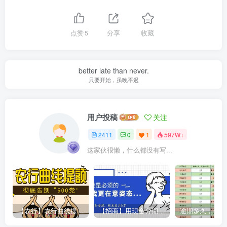
点赞
5
分享
收藏
better late than never.
只要开始，虽晚不迟
用户投稿
关注
2411
0
1
597W+
这家伙很懒，什么都没有写...
【农行】农行曲线提额，彻底告别“500党”
【招商】用现金分期提额，额度直上6万