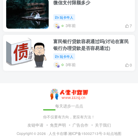
微信支付限额多少
玩卡牛人
3年前
7
富民银行贷款容易通过吗(讨论在富民
银行办理贷款是否容易通过)
玩卡牛人
3年前
0
每天进步一点点
你不仅要有方向，更应有方法！
友链申请
免责声明
广告合作
关于我们
Copyright © 2026 ·
人生卡在哪
·
湘ICP备15002713号-3
·
站点地图