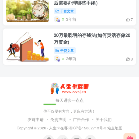
后需要办理哪些手续）
干贷文章
3年前
7
20万最聪明的存钱法(如何灵活存储20
万资金)
干贷文章
3年前
8
每天进步一点点
你不仅要有方向，更应有方法！
友链申请
免责声明
广告合作
关于我们
Copyright © 2026 ·
人生卡在哪
·
湘ICP备15002713号-3
·
站点地图