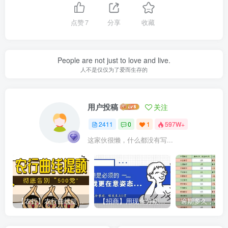
点赞
7
分享
收藏
People are not just to love and live.
人不是仅仅为了爱而生存的
用户投稿
关注
2411
0
1
597W+
这家伙很懒，什么都没有写...
【农行】农行曲线提额，彻底告别“500党”
【招商】用现金分期提额，额度直上6万