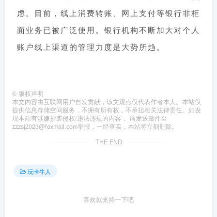
虑。目前，线上消费转账、网上支付等银行非柜
面业务已被广泛使用。银行机构不断加大对个人
账户线上渠道的管理力度是大势所趋。
©
版权声明
本文内容由互联网用户自发贡献，该文观点仅代表作者本人。本站仅
提供信息存储空间服务，不拥有所有权，不承担相关法律责任。如发
现本站有涉嫌抄袭侵权/违法违规的内容， 请发送邮件至
zzzsj2023@foxmail.com举报，一经查实，本站将立刻删除。
THE END
玩卡牛人
喜欢就支持一下吧