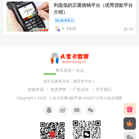
利息低的正规借钱平台（优秀贷款平台
介绍）
玩卡牛人
3年前
15
每天进步一点点
你不仅要有方向，更应有方法！
友链申请
免责声明
广告合作
关于我们
Copyright © 2026 ·
人生卡在哪
·
湘ICP备15002713号-3
·
站点地图