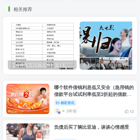
相关推荐
【合营道百日挑战营】第1天：开营说明
合营道
哪个软件借钱利息低又安全（急用钱的
借款平台试试利率低至2折起的借款平
台）
精彩资讯
3年前
12
负债后买了辆比亚迪，谈谈心情感受