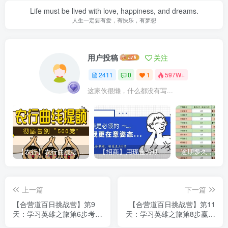
Life must be lived with love, happiness, and dreams.
人生一定要有爱，有快乐，有梦想
用户投稿
关注
2411
0
1
597W+
这家伙很懒，什么都没有写...
【农行】农行曲线提额，彻底告别“500党”
【招商】用现金分期提额，额度直上6万
上一篇
下一篇
【合营道百日挑战营】第9
【合营道百日挑战营】第11
天：学习英雄之旅第6步考
天：学习英雄之旅第8步赢的
验、盟友、敌人
奖赏接近目标